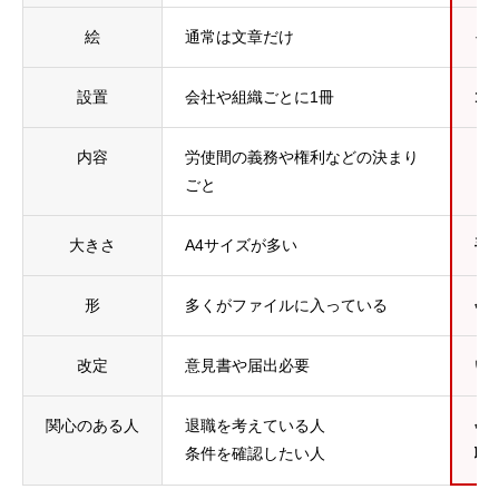
絵
通常は文章だけ
イ
設置
会社や組織ごとに1冊
1
内容
労使間の義務や権利などの決まり
日
ごと
大きさ
A4サイズが多い
手
形
多くがファイルに入っている
会
改定
意見書や届出必要
い
関心のある人
退職を考えている人
会
条件を確認したい人
職