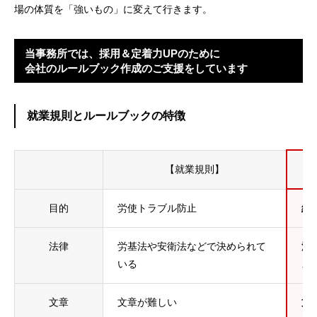
場の体質を「強いもの」に変えて行きます。
当事務所では、採用＆定着力UPのために
会社のルールブック作成のご支援をしています
就業規則とルールブックの特徴
【就業規則】
目的
労使トラブル防止
組
法律
労基法や安衛法などで決められて
法
いる
メ
文章
文章が難しい
文