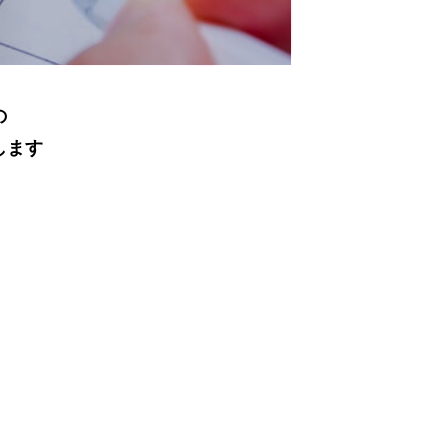
の
します